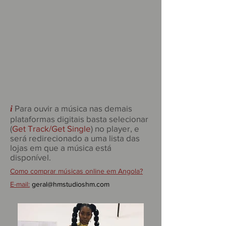
Para ouvir a música nas demais
i
plataformas digitais basta selecionar
(
Get Track/Get Single
) no player, e
será redirecionado a uma lista das
lojas em que a música está
disponível.
Como comprar músicas online em Angola?
E-mail:
geral@hmstudioshm.com